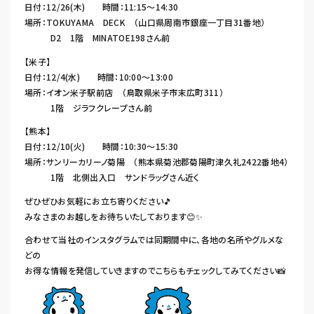
日付：12/26(木) 時間：11:15～14:30
場所：TOKUYAMA DECK （山口県周南市銀座一丁目31番地）
D2 1階 MINATOE198さん前
【米子】
日付：12/4(水) 時間：10:00～13:00
場所：イオン米子駅前店 （鳥取県米子市末広町311）
1階 ジラフクレープさん前
【熊本】
日付：12/10(火) 時間：10:30～15:30
場所：サンリーカリーノ菊陽 （熊本県菊池郡菊陽町津久礼2422番地4）
1階 北側出入口 サンドラッグさん近く
ぜひぜひお気軽にお立ち寄りください🎵
みなさまのお越しをお待ちいたしております😊✨
合わせて当社のインスタグラムでは同期間中に、各地の名所やグルメな
どの
お得な情報を発信していきますのでこちらもチェックしてみてください📸