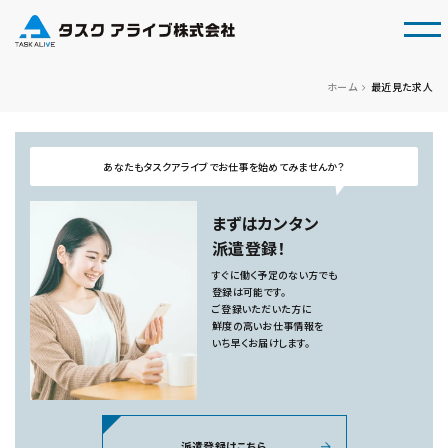
tog
ホーム
最近見た求人
あなたもタスクアライブでお仕事を始めてみませんか？
まずはカンタン
派遣登録！
すぐに働く予定のない方でも
登録は可能です。
ご登録いただいた方に
鮮度の高いお仕事情報を
いち早くお届けします。
派遣登録はこちら