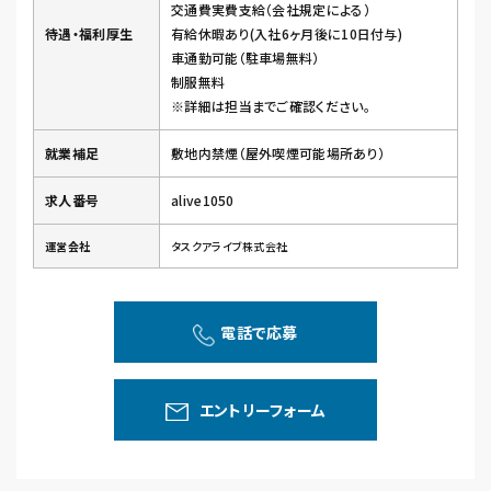
交通費実費支給（会社規定による）
待遇・福利厚生
有給休暇あり(入社6ヶ月後に10日付与)
車通勤可能（駐車場無料）
制服無料
※詳細は担当までご確認ください。
就業補足
敷地内禁煙（屋外喫煙可能場所あり）
求人番号
alive1050
運営会社
タスクアライブ株式会社
電話で応募
エントリーフォーム