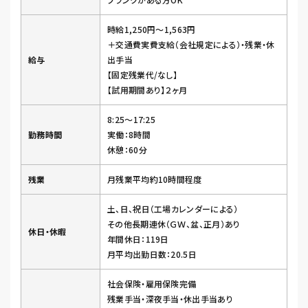
時給1,250円～1,563円
＋交通費実費支給（会社規定による）・残業・休
給与
出手当
【固定残業代/なし】
【試用期間あり】２ヶ月
8:25～17:25
勤務時間
実働：8時間
休憩：60分
残業
月残業平均約10時間程度
土、日、祝日（工場カレンダーによる）
その他長期連休（ＧＷ、盆、正月）あり
休日・休暇
年間休日：119日
月平均出勤日数：20.5日
社会保険・雇用保険完備
残業手当・深夜手当・休出手当あり