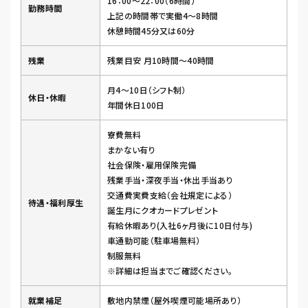
16：00～22：00（6時間）
勤務時間
上記の時間帯で実働4～8時間
休憩時間45分又は60分
残業
残業目安 月10時間～40時間
月4～10日（シフト制）
休日・休暇
年間休日100日
寮費無料
まかない有り
社会保険・雇用保険完備
残業手当・深夜手当・休出手当あり
交通費実費支給（会社規定による）
待遇・福利厚生
誕生月にクオカードプレゼント
有給休暇あり(入社6ヶ月後に10日付与)
車通勤可能（駐車場無料）
制服無料
※詳細は担当までご確認ください。
就業補足
敷地内禁煙（屋外喫煙可能場所あり）