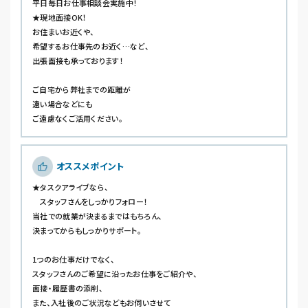
平日毎日お仕事相談会実施中！
★現地面接OK！
お住まいお近くや、
希望するお仕事先のお近く…など、
出張面接も承っております！
ご自宅から弊社までの距離が
遠い場合などにも
ご遠慮なくご活用ください。
オススメポイント
★タスクアライブなら、
スタッフさんをしっかりフォロー！
当社での就業が決まるまではもちろん、
決まってからもしっかりサポート。
1つのお仕事だけでなく、
スタッフさんのご希望に沿ったお仕事をご紹介や、
面接・履歴書の添削、
また、入社後のご状況などもお伺いさせて