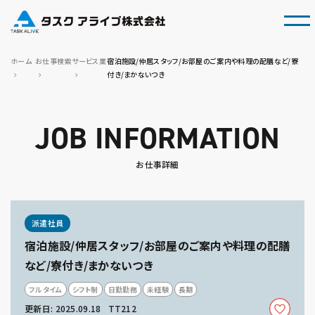
tog
ホーム
お仕事検索
サービス業
宿泊施設/仲居スタッフ/お部屋のご案内や料理の配膳など/寮
付き/まかないつき
JOB INFORMATION
お仕事詳細
派遣社員
宿泊施設/仲居スタッフ/お部屋のご案内や料理の配膳
など/寮付き/まかないつき
フルタイム
シフト制
日勤勤務
未経験
長期
更新日: 2025.09.18
TT212