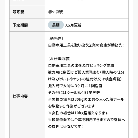
最寄駅
櫛ケ浜駅
予定期間
長期
3ヵ月更新
【勤務先】
自動車用工具を取り扱う企業の倉庫が勤務先！
【お仕事内容】
自動車用工具の出荷及びピッキング業務
数カ月に数回ほど搬入業務あり（搬入時の仕分
け及びボルトやナットの組付け又は検査業務）
搬入時で大物は３ケ月に１回程度
その他にはシール貼付け業務等
仕事内容
※男性の場合は30kgの工具の入った段ボール
を移動する作業がございます
※女性の場合は10kg程度となります
※移動作業では台車を利用できますので身体へ
の負担は少ないです！