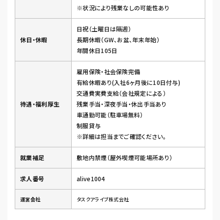
※状況により残業なしの可能性あり
日祝（土曜日は隔週）
休日・休暇
長期休暇（GW、お盆、年末年始）
年間休日105日
雇用保険・社会保険完備
有給休暇あり(入社6ヶ月後に10日付与)
交通費実費支給（会社規定による）
待遇・福利厚生
残業手当・深夜手当・休出手当あり
車通勤可能（駐車場無料）
制服貸与
※詳細は担当までご確認ください。
就業補足
敷地内禁煙（屋外喫煙可能場所あり）
求人番号
alive1004
運営会社
タスクアライブ株式会社