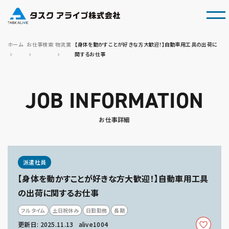
tog
ホーム
お仕事検索
物流業
【身体を動かすことが好きな方大歓迎！】自動車用工具の出荷に
関するお仕事
JOB INFORMATION
お仕事詳細
派遣社員
【身体を動かすことが好きな方大歓迎！】自動車用工具
の出荷に関するお仕事
フルタイム
土日祝休み
日勤勤務
長期
更新日: 2025.11.13
alive1004