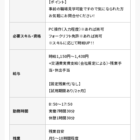
【ポイント】
事前の職場見学可能ですので気になられた方
お気軽にお問合せください！
PC操作（入力程度）※あれば尚可
必要スキル・資格
フォークリフト免許※あれば尚可
※スキルに応じて時給UP！！
時給1,150円～1,438円
+交通費実費支給（会社規定による）・残業手
当・休出手当
給与
【固定残業代/なし】
【試用期間あり/2ヶ月】
8：50～17：50
勤務時間
実働7時間30分
休憩1時間30分
残業目安
残業
月5～10時間程度