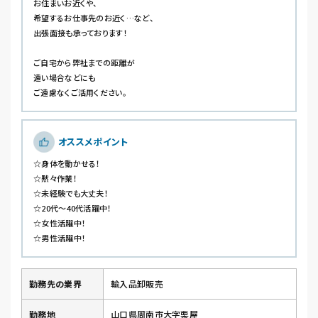
お住まいお近くや、
希望するお仕事先のお近く…など、
出張面接も承っております！
ご自宅から弊社までの距離が
遠い場合などにも
ご遠慮なくご活用ください。
オススメポイント
☆身体を動かせる！
☆黙々作業！
☆未経験でも大丈夫！
☆20代～40代活躍中！
☆女性活躍中！
☆男性活躍中！
勤務先の業界
輸入品卸販売
勤務地
山口県周南市大字栗屋