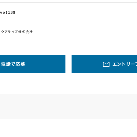
ive1138
スクアライブ株式会社
電話で応募
エントリー