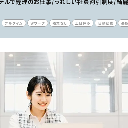
ホテルで経理のお仕事/うれしい社員割引制度/綺
フルタイム
Wワーク
残業なし
土日休み
日勤勤務
長