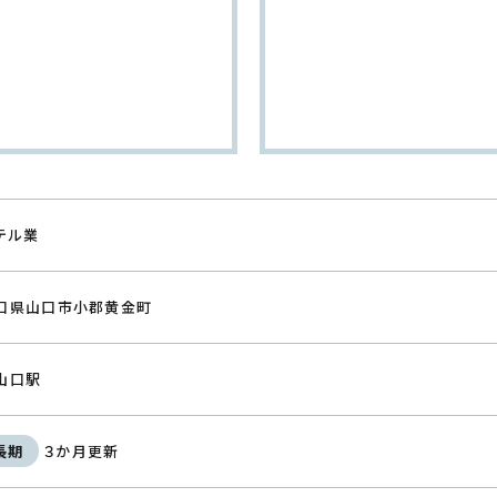
テル業
口県山口市小郡黄金町
山口駅
長期
３か月更新