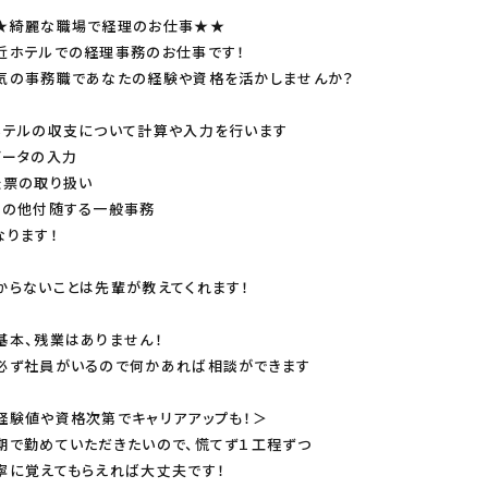
★綺麗な職場で経理のお仕事★★
近ホテルでの経理事務のお仕事です！
気の事務職であなたの経験や資格を活かしませんか？
ホテルの収支について計算や入力を行います
データの入力
伝票の取り扱い
その他付随する一般事務
なります！
からないことは先輩が教えてくれます！
基本、残業はありません！
必ず社員がいるので何かあれば相談ができます
経験値や資格次第でキャリアアップも！＞
期で勤めていただきたいので、慌てず１工程ずつ
寧に覚えてもらえれば大丈夫です！