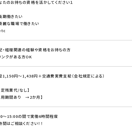
なたのお持ちの資格を活かしてください１
長期働きたい
綺麗な職場で働きたい
tc
記・経理関連の経験や資格をお持ちの方
ランクがある方OK
給1,150円～1,438円＋交通費実費支給（会社規定による）
固定残業代/なし】
試用期間あり →2か月】
:00～15:00の間で実働6時間程度
時間はご相談ください！！