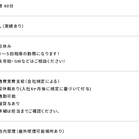
憩 60分
し（実績あり）
日休み
４～５回程度の勤務になります！
末年始・GWなどはご相談ください！
通費実費支給（会社規定による）
給休暇あり(入社6ヶ月後に規定に基づいて付与)
通勤可能
服貸与あり
詳細は担当までご確認ください。
地内禁煙（屋外喫煙可能場所あり）