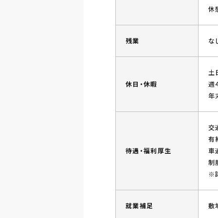
休
残業
な
土
休日・休暇
週
年
交
有
待遇・福利厚生
車
制
※
就業補足
敷