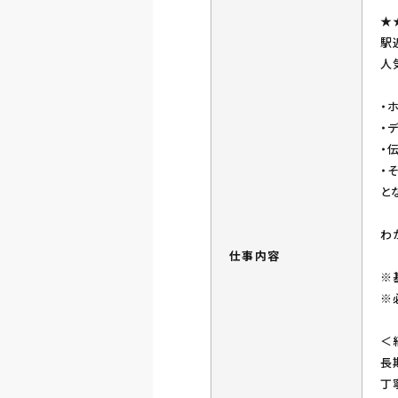
★
駅
人
・
・
・
・
と
わ
仕事内容
※
※
＜
長
丁