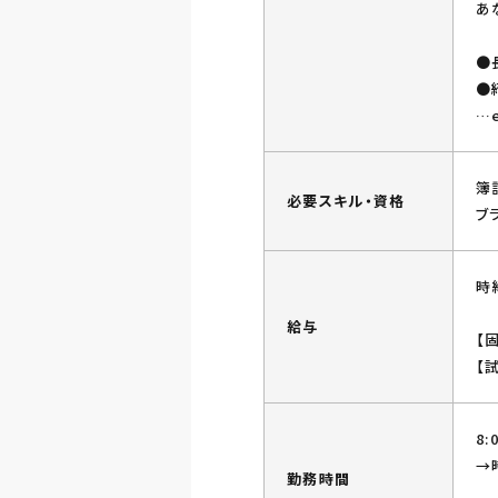
あ
●
●
…e
簿
必要スキル・資格
ブ
時
給与
【
【
8
→
勤務時間