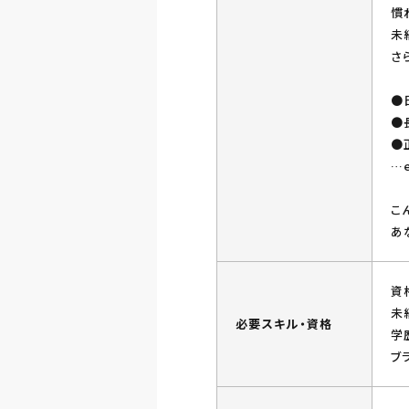
慣
未
さ
●
●
●
…e
こ
あ
資
未
必要スキル・資格
学
ブ