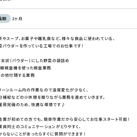
長期
2ヶ月
茶やスープ、お菓子や離乳食など、様々な食品に使われている、
菜パウダーを作っている工場でのお仕事です！
粉末状（パウダー）にした野菜の袋詰め
Ｘ線検査機を使った検査業務
その他付随する業務
リーンルーム内の作業なので温度変化が少なく、
分補給などの小休憩を取りながら業務を進めていきます。
暖房完備のため、快適な環境です♪
造業が初めての方でも、簡単作業だから安心してお仕事スタート可能！
業員同士のコミュニケーションがとりやすく、
からないことがあったらすぐに質問ができます！