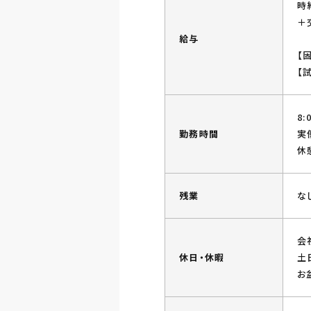
時給
＋
給与
【
【
8:
勤務時間
実
休憩
残業
な
会
休日・休暇
土
お