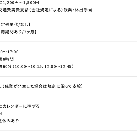
1,200円～1,500円
交通費実費支給（会社規定による）残業・休出手当
固定残業代/なし】
試用期間あり/2ヶ月】
00～17:00
働8時間
60分（10:00～10:15、12:00～12:45）
し（残業が発生した場合は規定に沿って支給）
社カレンダーに準ずる
日
盆休みあり