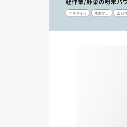
軽作業/野菜の粉末パ
フルタイム
残業なし
土日