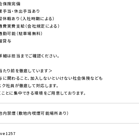
会保険完備
業手当・休出手当あり
給休暇あり（入社時期による）
通費実費支給（会社規定による）
通勤可能（駐車場無料）
服貸与
詳細は担当までご確認ください。
当たり前を徹底しています＞
与に関わること、加入しないといけない社会保険なども
スク社員が徹底して対応します。
くことに集中できる環境をご用意しております。
地内禁煙（敷地内喫煙可能場所あり）
ive1257