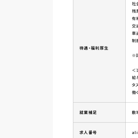
社
残
有
交
車
制
待遇・福利厚生
※
＜
給
タ
働
就業補足
敷
求人番号
al