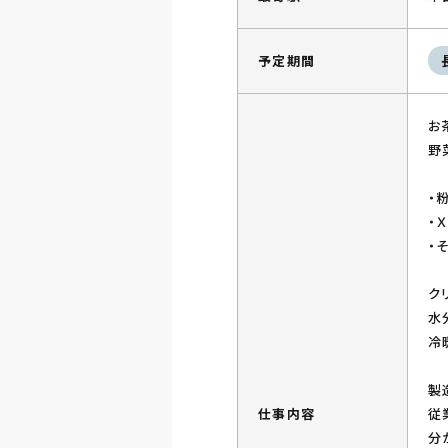
予定期間
お
野
・
・
・
ク
水
冷
製
仕事内容
従
分