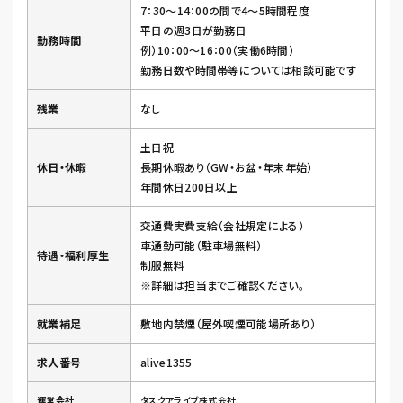
7：30～14：00の間で4～5時間程度
平日の週3日が勤務日
勤務時間
例）10：00～16：00（実働6時間）
勤務日数や時間帯等については相談可能です
残業
なし
土日祝
休日・休暇
長期休暇あり（GW・お盆・年末年始）
年間休日200日以上
交通費実費支給（会社規定による）
車通勤可能（駐車場無料）
待遇・福利厚生
制服無料
※詳細は担当までご確認ください。
就業補足
敷地内禁煙（屋外喫煙可能場所あり）
求人番号
alive1355
運営会社
タスクアライブ株式会社