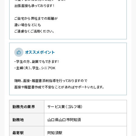
出張面接も承っております！
ご自宅から弊社までの距離が
遠い場合などにも
ご遠慮なくご活用ください。
オススメポイント
・学生の方、副業でもできます！
・主婦（夫）、学生、シニアOK
随時、面接・履歴書添削指導を行っておりますので
面接や履歴書作成で不安なことがあればサポートいたします。
勤務先の業界
サービス業（ゴルフ場）
勤務地
山口県山口市阿知須
最寄駅
阿知須駅