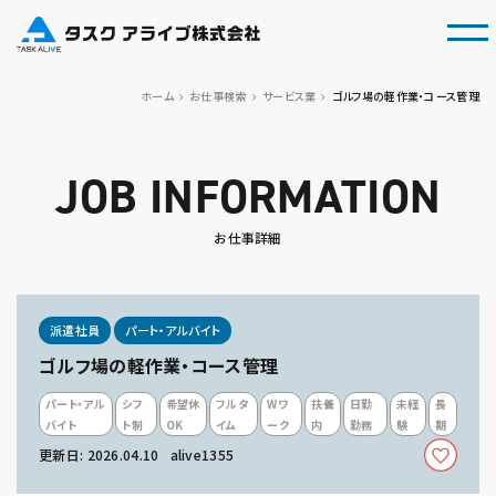
tog
ホーム
お仕事検索
サービス業
ゴルフ場の軽作業・コース管理
JOB INFORMATION
お仕事詳細
派遣社員
パート・アルバイト
ゴルフ場の軽作業・コース管理
パート・アル
シフ
希望休
フルタ
Wワ
扶養
日勤
未経
長
バイト
ト制
OK
イム
ーク
内
勤務
験
期
更新日: 2026.04.10
alive1355