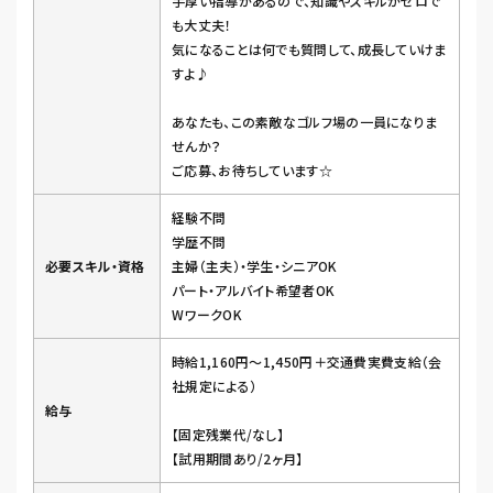
手厚い指導があるので、知識やスキルがゼロで
も大丈夫！
気になることは何でも質問して、成長していけま
すよ♪
あなたも、この素敵なゴルフ場の一員になりま
せんか？
ご応募、お待ちしています☆
経験不問
学歴不問
必要スキル・資格
主婦（主夫）・学生・シニアOK
パート・アルバイト希望者OK
WワークOK
時給1,160円～1,450円＋交通費実費支給（会
社規定による）
給与
【固定残業代/なし】
【試用期間あり/2ヶ月】