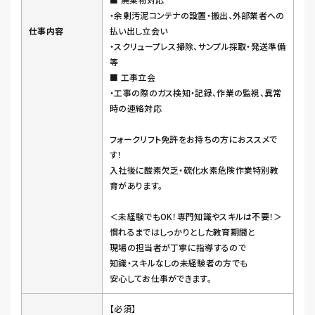
・余剰汚泥コンテナの設置・搬出、外部業者への
仕事内容
払い出し立会い
・スクリュープレス掃除、サンプル採取・発送準備
等
■ 工事立会
・工事の際のガス検知・記録、作業の監視、異常
時の連絡対応
フォークリフト免許をお持ちの方におススメで
す！
入社後に酸素欠乏・硫化水素危険作業特別教
育があります。
＜未経験でもOK！専門知識やスキルは不要！＞
慣れるまではしっかりとした教育期間と
現場の担当者が丁寧に指導するので
知識・スキルなしの未経験者の方でも
安心してお仕事ができます。
【必須】