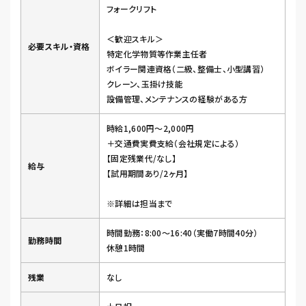
フォークリフト
＜歓迎スキル＞
必要スキル・資格
特定化学物質等作業主任者
ボイラー関連資格（二級、整備士、小型講習）
クレーン、玉掛け技能
設備管理、メンテナンスの経験がある方
時給1,600円～2,000円
＋交通費実費支給（会社規定による）
【固定残業代/なし】
給与
【試用期間あり/2ヶ月】
※詳細は担当まで
時間勤務：8:00～16:40（実働7時間40分）
勤務時間
休憩1時間
残業
なし