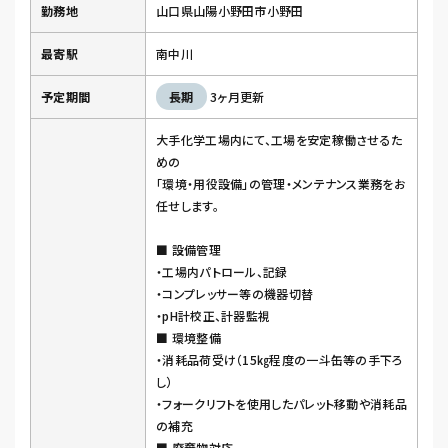
勤務地
山口県山陽小野田市小野田
最寄駅
南中川
予定期間
長期
3ヶ月更新
大手化学工場内にて、工場を安定稼働させるた
めの
「環境・用役設備」の管理・メンテナンス業務をお
任せします。
■ 設備管理
・工場内パトロール、記録
・コンプレッサー等の機器切替
・pH計校正、計器監視
■ 環境整備
・消耗品荷受け（15㎏程度の一斗缶等の手下ろ
し）
・フォークリフトを使用したパレット移動や消耗品
の補充
■ 廃棄物対応