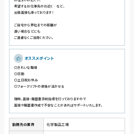
希望するお仕事先のお近く…など、
出張面接も承っております！
ご自宅から弊社までの距離が
遠い場合などにも
ご遠慮なくご活用ください。
オススメポイント
◎きれいな職場
◎日勤
◎土日祝お休み
◎フォークリフトの資格が活かせる
随時、面接・履歴書添削指導を行っておりますので
面接や履歴書作成で不安なことがあればサポートいたします。
勤務先の業界
化学製品工場