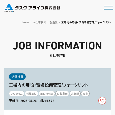
tog
ホーム
お仕事検索
製造業
工場内の用役・環境設備管理/フォークリフト
JOB INFORMATION
お仕事詳細
派遣社員
工場内の用役・環境設備管理/フォークリフト
フルタイム
残業なし
土日祝休み
日勤勤務
未経験
長期
更新日: 2026.05.26
alive1372