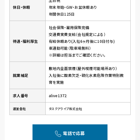
土日祝
休日・休暇
年末年始・GW・お盆休暇あり
年間休日125日
社会保険・雇用保険完備
交通費実費支給（会社規定による）
待遇・福利厚生
有給休暇あり(入社6ヶ月後に10日付与)
車通勤可能（駐車場無料）
※詳細は担当までご確認ください。
敷地内全面禁煙（屋外喫煙可能場所あり）
就業補足
入社後に酸素欠乏・硫化水素危険作業特別教
育を実施
求人番号
alive1372
運営会社
タスクアライブ株式会社
電話で応募