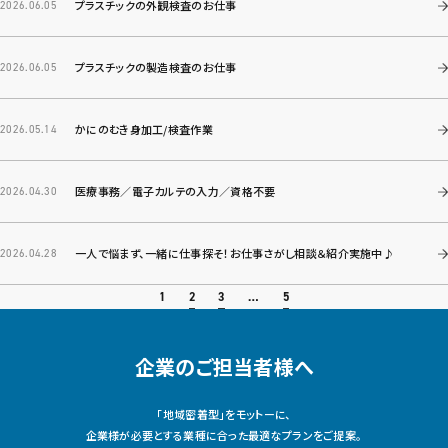
プラスチックの外観検査のお仕事
2026.06.05
プラスチックの製造検査のお仕事
2026.06.05
かにのむき身加工/検査作業
2026.05.14
医療事務／電子カルテの入力／資格不要
2026.04.30
一人で悩まず、一緒に仕事探そ！お仕事さがし相談＆紹介実施中♪
2026.04.28
2
3
5
1
…
企業のご担当者様へ
「地域密着型」をモットーに、
企業様が必要とする業種に合った最適なプランをご提案。