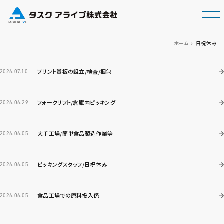
tog
ホーム
日祝休み
プリント基板の組立/検査/梱包
2026.07.10
フォークリフト/倉庫内ピッキング
2026.06.29
大手工場/簡単食品製造作業等
2026.06.05
ピッキングスタッフ/日祝休み
2026.06.05
食品工場での原料投入係
2026.06.05